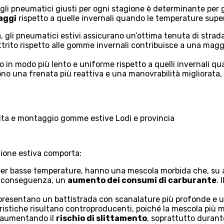
degli pneumatici giusti per ogni stagione è determinante per 
aggi
rispetto a quelle invernali quando le temperature supera
a, gli pneumatici estivi assicurano un’ottima tenuta di strad
attrito rispetto alle gomme invernali contribuisce a una mag
o in modo più lento e uniforme rispetto a quelli invernali q
frono una frenata più reattiva e una manovrabilità migliorata
ione estiva comporta:
er basse temperature, hanno una mescola morbida che, su asf
i conseguenza, un
aumento dei consumi di carburante
. 
 presentano un battistrada con scanalature più profonde e
eristiche risultano controproducenti, poiché la mescola più m
, aumentando il
rischio di slittamento
, soprattutto durant