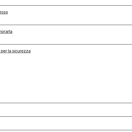
desso
norarla
per la sicurezza