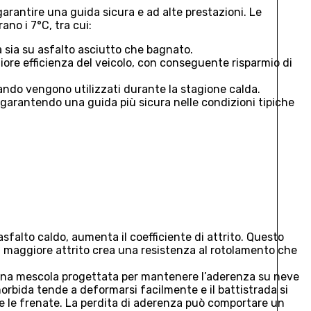
garantire una guida sicura e ad alte prestazioni. Le
no i 7°C, tra cui:
a sia su asfalto asciutto che bagnato.
giore efficienza del veicolo, con conseguente risparmio di
uando vengono utilizzati durante la stagione calda.
, garantendo una guida più sicura nelle condizioni tipiche
alto caldo, aumenta il coefficiente di attrito. Questo
Il maggiore attrito crea una resistenza al rotolamento che
 una mescola progettata per mantenere l’aderenza su neve
orbida tende a deformarsi facilmente e il battistrada si
e le frenate. La perdita di aderenza può comportare un