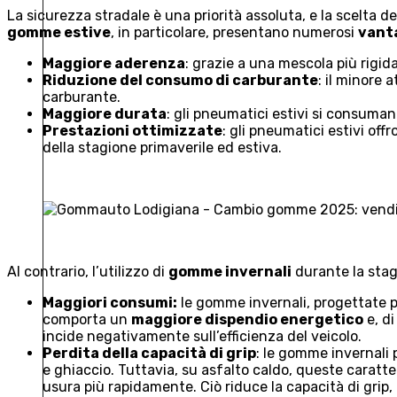
La sicurezza stradale è una priorità assoluta, e la scelta 
gomme estive
, in particolare, presentano numerosi
vant
Maggiore aderenza
: grazie a una mescola più rigid
Riduzione del consumo di carburante
: il minore 
carburante.
Maggiore durata
: gli pneumatici estivi si consuman
Prestazioni ottimizzate
: gli pneumatici estivi of
della stagione primaverile ed estiva.
Al contrario, l’utilizzo di
gomme invernali
durante la stag
Maggiori consumi:
le gomme invernali, progettate p
comporta un
maggiore dispendio energetico
e, d
incide negativamente sull’efficienza del veicolo.
Perdita della capacità di grip
: le gomme invernali
e ghiaccio. Tuttavia, su asfalto caldo, queste caratt
usura più rapidamente. Ciò riduce la capacità di grip