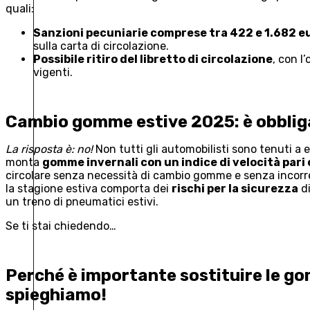
quali:
Sanzioni pecuniarie comprese tra 422 e 1.682 e
sulla carta di circolazione.
Possibile ritiro del libretto di circolazione
, con l
vigenti.
Cambio gomme estive 2025: è obbliga
La risposta è: no!
Non tutti gli automobilisti sono tenuti a e
monta
gomme invernali con un indice di velocità pari o
circolare senza necessità di cambio gomme e senza incorre
la stagione estiva comporta dei
rischi per la sicurezza
di
un treno di pneumatici estivi.
Se ti stai chiedendo…
Perché è importante sostituire le g
spieghiamo!